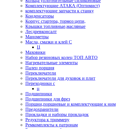
Кольца уплотнительные силиконовые
Комплектующие АТАКА (Оптимист)
комплектующие запчасти к станку
Конденсаторы
Корпус стартера, тормоз цепи,
Крышки топливные,масляные
Лесдревконсалт
Манометры
Масла, смазки и клей С
Ц
Маховики
Набор резиновых колец ТОП АВТО
Нагревательные элементы
Палец поршня
Переключатели
Переключатели для духовок и плит
Переходники с
ц
Подшипники
Подшипники для фрез
Поршни,поршневые и комплектующие к ним
Предохранители
Прокладки и наборы прокладок
Редуктора к триммеру
Ремкомплекты к патронам