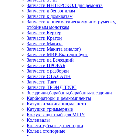
Запчасти ИНТЕРСКОЛ для ремонта
Запчасти к бензопилам
Запчасти к домкратам
Запчасти к пневматическому инструменту,
отбойным молоткам
Запчасти Керхер
Запчасти Кратон
Запчасти Макита
Запчасти Макита (аналог)
Запчасти МИР-Екатеринбург
Запчасти на Бежецкий
Запчасти ПРОРАБ
Запчасти с разборки
Запчасти СТАЛАЙН
Запчасти Такт
Запчасти ТРЭЙД ТУЛС
Звездочки,барабаны,барабаны-звездочки
Карбюраторы и ремкомплекты
Катушка зажигания,магнето
Катушки триммерные
Кожух защитный для МШУ
Коленвалы
Колеса зубчатые, шестерни
Кольца стопорные