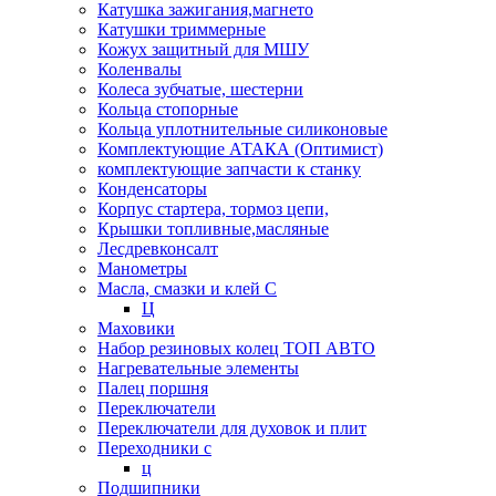
Катушка зажигания,магнето
Катушки триммерные
Кожух защитный для МШУ
Коленвалы
Колеса зубчатые, шестерни
Кольца стопорные
Кольца уплотнительные силиконовые
Комплектующие АТАКА (Оптимист)
комплектующие запчасти к станку
Конденсаторы
Корпус стартера, тормоз цепи,
Крышки топливные,масляные
Лесдревконсалт
Манометры
Масла, смазки и клей С
Ц
Маховики
Набор резиновых колец ТОП АВТО
Нагревательные элементы
Палец поршня
Переключатели
Переключатели для духовок и плит
Переходники с
ц
Подшипники