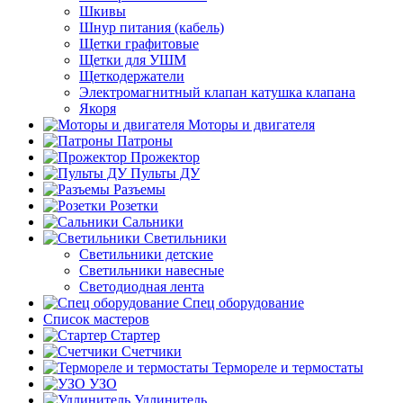
Шкивы
Шнур питания (кабель)
Щетки графитовые
Щетки для УШМ
Щеткодержатели
Электромагнитный клапан катушка клапана
Якоря
Моторы и двигателя
Патроны
Прожектор
Пульты ДУ
Разъемы
Розетки
Сальники
Светильники
Светильники детские
Светильники навесные
Светодиодная лента
Спец оборудование
Список мастеров
Стартер
Счетчики
Термореле и термостаты
УЗО
Удлинитель