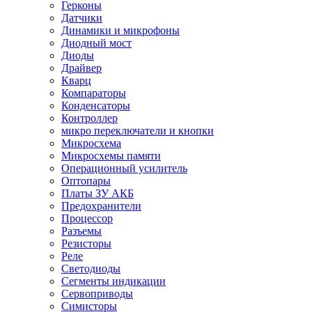
Герконы
Датчики
Динамики и микрофоны
Диодный мост
Диоды
Драйвер
Кварц
Компараторы
Конденсаторы
Контроллер
микро переключатели и кнопки
Микросхема
Микросхемы памяти
Операционный усилитель
Оптопары
Платы ЗУ АКБ
Предохранители
Процессор
Разъемы
Резисторы
Реле
Светодиоды
Сегменты индикации
Сервоприводы
Симисторы