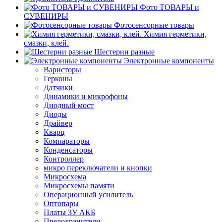
Фото ТОВАРЫ и
СУВЕНИРЫ
Фотосенсорные товары
Химия герметики,
смазки, клей.
Шестерни разные
Электронные компоненты
Варисторы
Герконы
Датчики
Динамики и микрофоны
Диодный мост
Диоды
Драйвер
Кварц
Компараторы
Конденсаторы
Контроллер
микро переключатели и кнопки
Микросхема
Микросхемы памяти
Операционный усилитель
Оптопары
Платы ЗУ АКБ
Предохранители