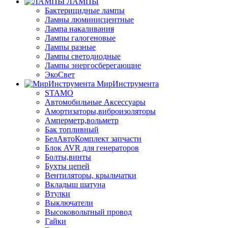
ЛАМПЫ
Бактерицидные лампы
Ламны люминисцентные
Лампа накаливания
Лампы галогеновые
Лампы разные
Лампы светодиодные
Лампы энергосберегающие
ЭкоСвет
МирИнструмента
STAMO
Автомобильные Аксессуары
Амортизаторы,виброизоляторы
Амперметр,вольметр
Бак топливный
БелАвтоКомплект запчасти
Блок AVR для генераторов
Болты,винты
Бухты цепей
Вентиляторы, крыльчатки
Вкладыш шатуна
Втулки
Выключатели
Высоковольтный провод
Гайки