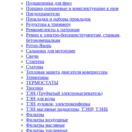
Подшипники для фрез
Поршни,поршневые и комплектующие к ним
Предохранители
Прокладки и наборы прокладок
Редуктора к триммеру
Ремкомплекты к патронам
Ремни к электро-бензоинструментам, станкам,
бетономешалкам
Ротор-Якорь
Сальники для мотопомп
Свечи
Стартера
Статоры
Тепловая защита двигателя компрессора
Термопары
ТЕРМОСТАТЫ
Тросики
ТЭН (Трубчатый электронагреватель)
ТЭН для воды
ТЭН духовок, электроконфорка
ТЭН масляные радиаторы, ТЭНР, ТЭНБ
Фильтры
Фильтры воздушные
Фильтры масляные
Фильтры топливные