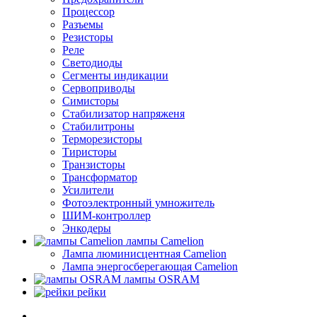
Процессор
Разъемы
Резисторы
Реле
Светодиоды
Сегменты индикации
Сервоприводы
Симисторы
Стабилизатор напряженя
Стабилитроны
Терморезисторы
Тиристоры
Транзисторы
Трансформатор
Усилители
Фотоэлектронный умножитель
ШИМ-контроллер
Энкодеры
лампы Camelion
Лампа люминисцентная Сamelion
Лампа энергосберегающая Сamelion
лампы OSRAM
рейки