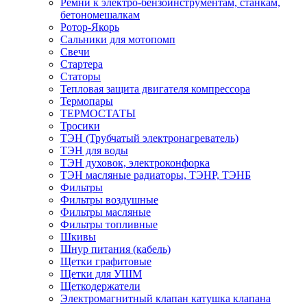
Ремни к электро-бензоинструментам, станкам,
бетономешалкам
Ротор-Якорь
Сальники для мотопомп
Свечи
Стартера
Статоры
Тепловая защита двигателя компрессора
Термопары
ТЕРМОСТАТЫ
Тросики
ТЭН (Трубчатый электронагреватель)
ТЭН для воды
ТЭН духовок, электроконфорка
ТЭН масляные радиаторы, ТЭНР, ТЭНБ
Фильтры
Фильтры воздушные
Фильтры масляные
Фильтры топливные
Шкивы
Шнур питания (кабель)
Щетки графитовые
Щетки для УШМ
Щеткодержатели
Электромагнитный клапан катушка клапана