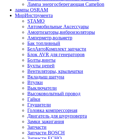
Лампа энергосберегающая Сamelion
лампы OSRAM
МирИнструмента
STAMO
Автомобильные Аксессуары
Амортизаторы,виброизоляторы
Амперметр,вольметр
Бак топливный
БелАвтоКомплект запчасти
Блок AVR для генераторов
Болты,винты
Бухты цепей
Вентиляторы, крыльчатки
Вкладыш шатуна
Втулки
Выключатели
Высоковольтный провод
Гайки
Глушители
Головка компрессорная
Двигатель для шуруповерта
Замки зажигания
Запчасти
Запчасти BOSCH
Запчасти ECHO