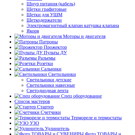
Шнур питания (кабель)
Щетки графитовые
Щетки для УШМ
Щеткодержатели
Электромагнитный клапан катушка клапана
Якоря
Моторы и двигателя
Патроны
Прожектор
Пульты ДУ
Разъемы
Розетки
Сальники
Светильники
Светильники детские
Светильники навесные
Светодиодная лента
Спец оборудование
Список мастеров
Стартер
Счетчики
Термореле и термостаты
УЗО
Удлинитель
Фото ТОВАРЫ и