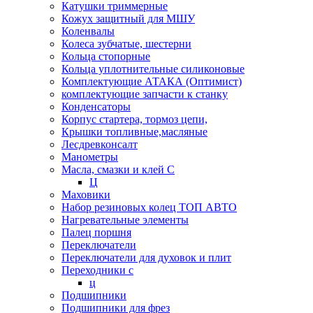
Катушки триммерные
Кожух защитный для МШУ
Коленвалы
Колеса зубчатые, шестерни
Кольца стопорные
Кольца уплотнительные силиконовые
Комплектующие АТАКА (Оптимист)
комплектующие запчасти к станку
Конденсаторы
Корпус стартера, тормоз цепи,
Крышки топливные,масляные
Лесдревконсалт
Манометры
Масла, смазки и клей С
Ц
Маховики
Набор резиновых колец ТОП АВТО
Нагревательные элементы
Палец поршня
Переключатели
Переключатели для духовок и плит
Переходники с
ц
Подшипники
Подшипники для фрез