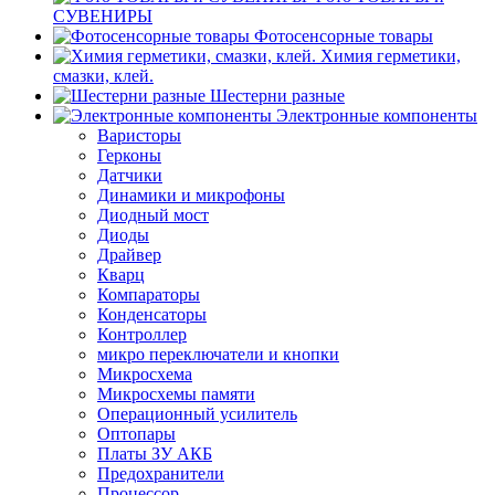
СУВЕНИРЫ
Фотосенсорные товары
Химия герметики,
смазки, клей.
Шестерни разные
Электронные компоненты
Варисторы
Герконы
Датчики
Динамики и микрофоны
Диодный мост
Диоды
Драйвер
Кварц
Компараторы
Конденсаторы
Контроллер
микро переключатели и кнопки
Микросхема
Микросхемы памяти
Операционный усилитель
Оптопары
Платы ЗУ АКБ
Предохранители
Процессор