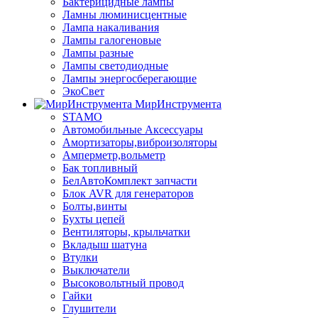
Бактерицидные лампы
Ламны люминисцентные
Лампа накаливания
Лампы галогеновые
Лампы разные
Лампы светодиодные
Лампы энергосберегающие
ЭкоСвет
МирИнструмента
STAMO
Автомобильные Аксессуары
Амортизаторы,виброизоляторы
Амперметр,вольметр
Бак топливный
БелАвтоКомплект запчасти
Блок AVR для генераторов
Болты,винты
Бухты цепей
Вентиляторы, крыльчатки
Вкладыш шатуна
Втулки
Выключатели
Высоковольтный провод
Гайки
Глушители