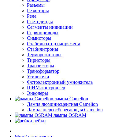
Разъемы
Резисторы
Реле
Светодиоды
Сегменты индикации
Сервоприводы
Симисторы
Стабилизатор напряженя
Стабилитроны
Терморезисторы
Тиристоры
Транзисторы
Трансформатор
Усилители
Фотоэлектронный умножитель
ШИМ-контроллер
Энкодеры
лампы Camelion
Лампа люминисцентная Сamelion
Лампа энергосберегающая Сamelion
лампы OSRAM
рейки
МирИнструмента