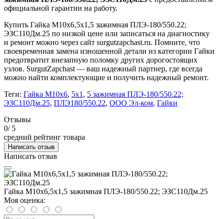
официальной гарантии на работу.
Купить Гайка М10х6,5х1,5 зажимная ПЛЭ-180/550.22;
ЭЗС110Дм.25 по низкой цене или записаться на диагностику
и ремонт можно через сайт surgutzapchast.ru. Помните, что
своевременная замена изношенной детали из категории Гайки
предотвратит внезапную поломку других дорогостоящих
узлов. SurgutZapchast — ваш надежный партнер, где всегда
можно найти комплектующие и получить надежный ремонт.
Теги:
Гайка М10х6
,
5х1
,
5 зажимная ПЛЭ-180/550.22;
ЭЗС110Дм.25
,
ПЛЭ180/550.22
,
ООО Эл-ком
,
Гайки
Отзывы
0
/ 5
средний рейтинг товара
Написать отзыв
Написать отзыв
Гайка М10х6,5х1,5 зажимная ПЛЭ-180/550.22; ЭЗС110Дм.25
Моя оценка: