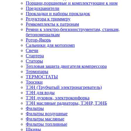
Поршни,поршневые и комплектующие к ним
Предохранители
Прокладки и наборы прокладок
Редуктора к триммеру
Ремкомплекты к патронам
Ремни к электро-бензоинструментам, станкам,
бетономешалкам
Ротор-Якорь
Сальники для мотопомп
Свечи
Стартера
Статоры
Тепловая защита двигателя компрессора
Термопары
ТЕРМОСТАТЫ
Тросики
ТЭН (Трубчатый электронагреватель)
ТЭН для воды
ТЭН духовок, электроконфорка
ТЭН масляные радиаторы, ТЭНР, ТЭНБ
Фильтры
Фильтры воздушные
Фильтры масляные
Фильтры топливные
Шкивы