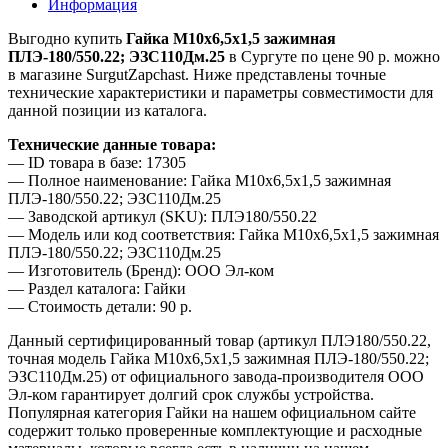
Информация
Выгодно купить
Гайка М10х6,5х1,5 зажимная
ПЛЭ-180/550.22; ЭЗС110Дм.25
в Сургуте по цене 90 р. можно
в магазине SurgutZapchast. Ниже представлены точные
технические характеристики и параметры совместимости для
данной позиции из каталога.
Технические данные товара:
— ID товара в базе: 17305
— Полное наименование: Гайка М10х6,5х1,5 зажимная
ПЛЭ-180/550.22; ЭЗС110Дм.25
— Заводской артикул (SKU): ПЛЭ180/550.22
— Модель или код соответствия: Гайка М10х6,5х1,5 зажимная
ПЛЭ-180/550.22; ЭЗС110Дм.25
— Изготовитель (Бренд): ООО Эл-ком
— Раздел каталога: Гайки
— Стоимость детали: 90 р.
Данный сертифицированный товар (артикул ПЛЭ180/550.22,
точная модель Гайка М10х6,5х1,5 зажимная ПЛЭ-180/550.22;
ЭЗС110Дм.25) от официального завода-производителя ООО
Эл-ком гарантирует долгий срок службы устройства.
Популярная категория Гайки на нашем официальном сайте
содержит только проверенные комплектующие и расходные