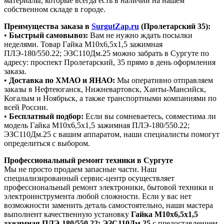
материалы, которые всегда есть в наличии на нашем
собственном складе в городе.
Преимущества заказа в
SurgutZap.ru
(Пролетарский 35):
•
Быстрый самовывоз:
Вам не нужно ждать посылки
неделями. Товар Гайка М10х6,5х1,5 зажимная
ПЛЭ-180/550.22; ЭЗС110Дм.25 можно забрать в Сургуте по
адресу: проспект Пролетарский, 35 прямо в день оформления
заказа.
•
Доставка по ХМАО и ЯНАО:
Мы оперативно отправляем
заказы в Нефтеюганск, Нижневартовск, Ханты-Мансийск,
Когалым и Ноябрьск, а также транспортными компаниями по
всей России.
•
Бесплатный подбор:
Если вы сомневаетесь, совместима ли
модель Гайка М10х6,5х1,5 зажимная ПЛЭ-180/550.22;
ЭЗС110Дм.25 с вашим аппаратом, наши специалисты помогут
определиться с выбором.
Профессиональный ремонт техники в Сургуте
Мы не просто продаем запасные части. Наш
специализированный сервис-центр осуществляет
профессиональный ремонт электроники, бытовой техники и
электроинструмента любой сложности. Если у вас нет
возможности заменить деталь самостоятельно, наши мастера
выполнент качественную установку
Гайка М10х6,5х1,5
зажимная ПЛЭ-180/550.22; ЭЗС110Дм.25
с предоставлением