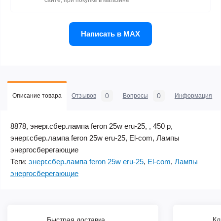
сайте, при покупке в магазине
Написать в MAX
0
0
Описание товара
Отзывов
Вопросы
Информация
8878, энерг.сбер.лампа feron 25w eru-25, , 450 р,
энерг.сбер.лампа feron 25w eru-25, El-com, Лампы
энергосберегающие
Теги:
энерг.сбер.лампа feron 25w eru-25
,
El-com
,
Лампы
энергосберегающие
Быстрая доставка
Кл