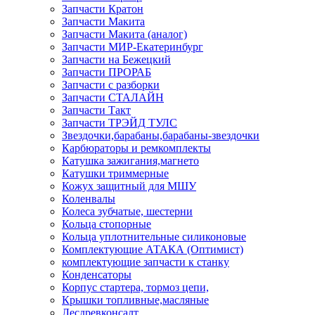
Запчасти Кратон
Запчасти Макита
Запчасти Макита (аналог)
Запчасти МИР-Екатеринбург
Запчасти на Бежецкий
Запчасти ПРОРАБ
Запчасти с разборки
Запчасти СТАЛАЙН
Запчасти Такт
Запчасти ТРЭЙД ТУЛС
Звездочки,барабаны,барабаны-звездочки
Карбюраторы и ремкомплекты
Катушка зажигания,магнето
Катушки триммерные
Кожух защитный для МШУ
Коленвалы
Колеса зубчатые, шестерни
Кольца стопорные
Кольца уплотнительные силиконовые
Комплектующие АТАКА (Оптимист)
комплектующие запчасти к станку
Конденсаторы
Корпус стартера, тормоз цепи,
Крышки топливные,масляные
Лесдревконсалт