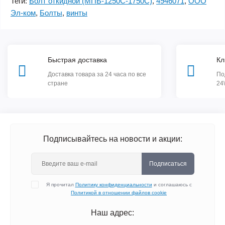
Теги:
Болт откидной (МПБ-1250C-1750C)
,
4946071
,
ООО
Эл-ком
,
Болты
,
винты
Быстрая доставка
Кл
Доставка товара за 24 часа по все
По
стране
24
Подписывайтесь на новости и акции:
Подписаться
Я прочитал
Политику конфиденциальности
и соглашаюсь с
Политикой в отношении файлов cookie
Наш адрес: