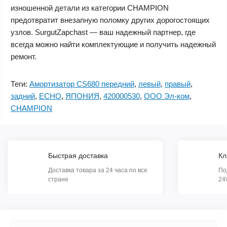
изношенной детали из категории CHAMPION
предотвратит внезапную поломку других дорогостоящих
узлов. SurgutZapchast — ваш надежный партнер, где
всегда можно найти комплектующие и получить надежный
ремонт.
Теги:
Амортизатор CS680 передний
,
левый
,
правый
,
задний
,
ECHO
,
ЯПОНИЯ
,
420000530
,
ООО Эл-ком
,
CHAMPION
Быстрая доставка
Кл
Доставка товара за 24 часа по все
По
стране
24