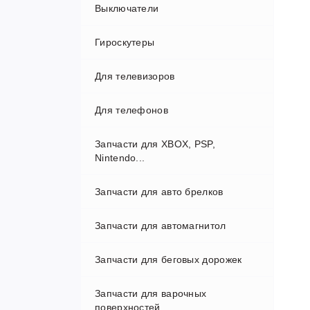
Выключатели
Камеры
Гироскутеры
Муляжи
Для телевизоров
Объектив
10.5
Для телефонов
охрана
6.5
Системные разъемы
Запчасти для XBOX, PSP,
АКБ
Nintendo...
Дисплей
Запчасти для авто брелков
Запчасти для автомагнитол
Запчасти для беговых дорожек
Запчасти для варочных
поверхностей