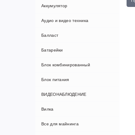
П
Аккумулятор
Аудио и видео техника
Балласт
Аудио проигрыватели и колонки
Батарейки
Проекторы
Блок комбинированный
Телевизоры
Блок питания
ВИДЕОНАБЛЮДЕНИЕ
Вилка
Авторегистраторы
Все для майнинга
Видеорегистраторы