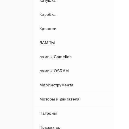
Катушка
Коробка
Крепежи
ЛАМПЫ
лампы Camelion
Бактерицидные лампы
лампы OSRAM
Ламны люминисцентные
Лампа люминисцентная Сamelion
МирИнструмента
Лампа накаливания
Лампа энергосберегающая
Сamelion
Моторы и двигателя
Лампы галогеновые
STAMO
Патроны
Лампы разные
Автомобильные Аксессуары
Прожектор
Лампы светодиодные
Амортизаторы,виброизоляторы