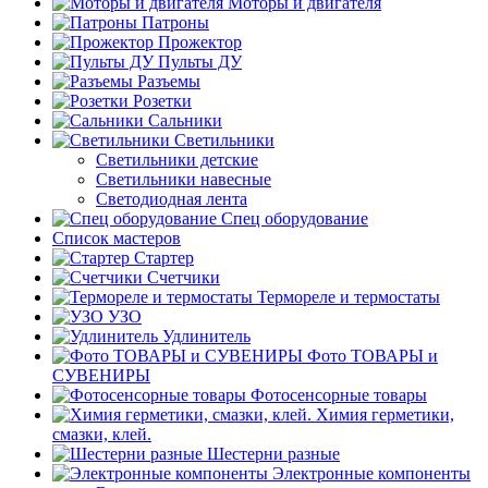
Моторы и двигателя
Патроны
Прожектор
Пульты ДУ
Разъемы
Розетки
Сальники
Светильники
Светильники детские
Светильники навесные
Светодиодная лента
Спец оборудование
Список мастеров
Стартер
Счетчики
Термореле и термостаты
УЗО
Удлинитель
Фото ТОВАРЫ и
СУВЕНИРЫ
Фотосенсорные товары
Химия герметики,
смазки, клей.
Шестерни разные
Электронные компоненты