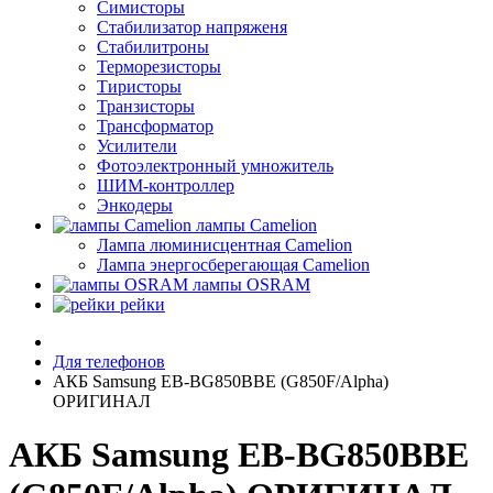
Симисторы
Стабилизатор напряженя
Стабилитроны
Терморезисторы
Тиристоры
Транзисторы
Трансформатор
Усилители
Фотоэлектронный умножитель
ШИМ-контроллер
Энкодеры
лампы Camelion
Лампа люминисцентная Сamelion
Лампа энергосберегающая Сamelion
лампы OSRAM
рейки
Для телефонов
АКБ Samsung EB-BG850BBE (G850F/Alpha)
ОРИГИНАЛ
АКБ Samsung EB-BG850BBE