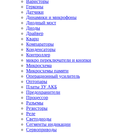
Варисторы
Герконы
Датчики
Динамики и микрофоны
Диодный мост
Диоды
Драйвер
Кварц
Компараторы
Конденсаторы
Контроллер
микро переключатели и кнопки
Микросхема
Микросхемы памяти
Операционный усилитель
Оптопары
Платы ЗУ АКБ
Предохранители
Процессор
Разъемы
Резисторы
Реле
Светодиоды
Сегменты индикации
Сервоприводы