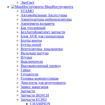
ЭкоСвет
МирИнструмента
STAMO
Автомобильные Аксессуары
Амортизаторы,виброизоляторы
Амперметр,вольметр
Бак топливный
БелАвтоКомплект запчасти
Блок AVR для генераторов
Болты,винты
Бухты цепей
Вентиляторы, крыльчатки
Вкладыш шатуна
Втулки
Выключатели
Высоковольтный провод
Гайки
Глушители
Головка компрессорная
Двигатель для шуруповерта
Замки зажигания
Запчасти
Запчасти BOSCH
Запчасти ECHO
CHAMPION