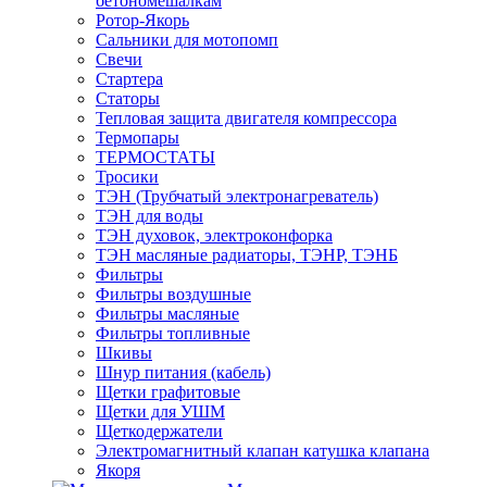
бетономешалкам
Ротор-Якорь
Сальники для мотопомп
Свечи
Стартера
Статоры
Тепловая защита двигателя компрессора
Термопары
ТЕРМОСТАТЫ
Тросики
ТЭН (Трубчатый электронагреватель)
ТЭН для воды
ТЭН духовок, электроконфорка
ТЭН масляные радиаторы, ТЭНР, ТЭНБ
Фильтры
Фильтры воздушные
Фильтры масляные
Фильтры топливные
Шкивы
Шнур питания (кабель)
Щетки графитовые
Щетки для УШМ
Щеткодержатели
Электромагнитный клапан катушка клапана
Якоря