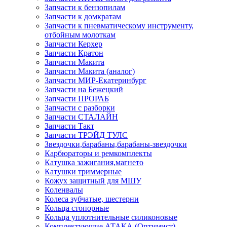
Запчасти к бензопилам
Запчасти к домкратам
Запчасти к пневматическому инструменту,
отбойным молоткам
Запчасти Керхер
Запчасти Кратон
Запчасти Макита
Запчасти Макита (аналог)
Запчасти МИР-Екатеринбург
Запчасти на Бежецкий
Запчасти ПРОРАБ
Запчасти с разборки
Запчасти СТАЛАЙН
Запчасти Такт
Запчасти ТРЭЙД ТУЛС
Звездочки,барабаны,барабаны-звездочки
Карбюраторы и ремкомплекты
Катушка зажигания,магнето
Катушки триммерные
Кожух защитный для МШУ
Коленвалы
Колеса зубчатые, шестерни
Кольца стопорные
Кольца уплотнительные силиконовые
Комплектующие АТАКА (Оптимист)