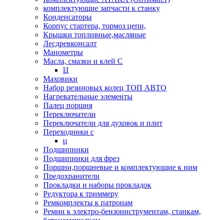
комплектующие запчасти к станку
Конденсаторы
Корпус стартера, тормоз цепи,
Крышки топливные,масляные
Лесдревконсалт
Манометры
Масла, смазки и клей С
Ц
Маховики
Набор резиновых колец ТОП АВТО
Нагревательные элементы
Палец поршня
Переключатели
Переключатели для духовок и плит
Переходники с
ц
Подшипники
Подшипники для фрез
Поршни,поршневые и комплектующие к ним
Предохранители
Прокладки и наборы прокладок
Редуктора к триммеру
Ремкомплекты к патронам
Ремни к электро-бензоинструментам, станкам,