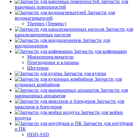
Запчасти для
варочных поверхностей
Запчасти для
водонагревателей
Thermex (Термекс)
Запчасти для
канализационных насосов
Запчасти для
кондиционеров
Запчасти для кофемашин
Микропереключатели
Переходники и клапаны
Шестерни
Запчасти для кулера
Запчасти для
кухонных комбайнов
Запчасти для
маникюрных аппаратов
Запчасти для
миксеров и блендеров
Запчасти для мойки
воздуха
Запчасти для ноутбуков
и ПК
HDD-SSD