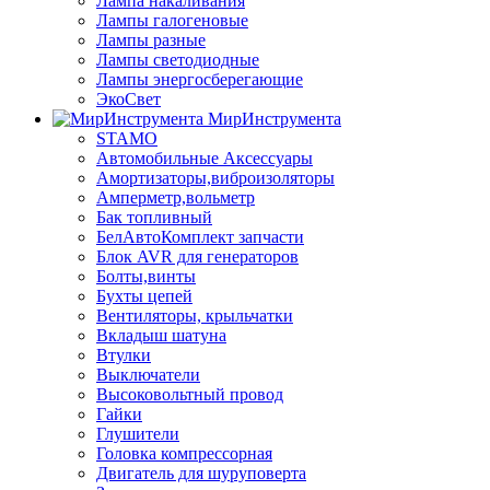
Лампа накаливания
Лампы галогеновые
Лампы разные
Лампы светодиодные
Лампы энергосберегающие
ЭкоСвет
МирИнструмента
STAMO
Автомобильные Аксессуары
Амортизаторы,виброизоляторы
Амперметр,вольметр
Бак топливный
БелАвтоКомплект запчасти
Блок AVR для генераторов
Болты,винты
Бухты цепей
Вентиляторы, крыльчатки
Вкладыш шатуна
Втулки
Выключатели
Высоковольтный провод
Гайки
Глушители
Головка компрессорная
Двигатель для шуруповерта