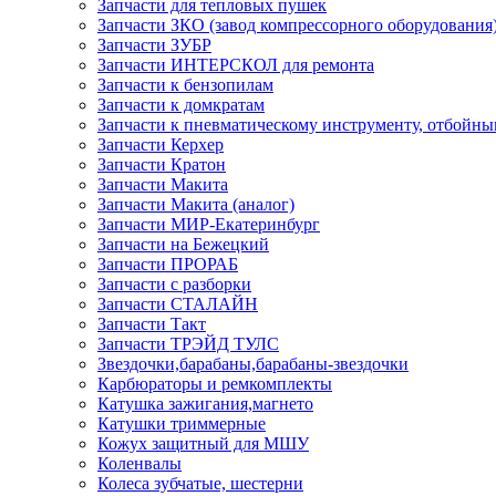
Запчасти для тепловых пушек
Запчасти ЗКО (завод компрессорного оборудования
Запчасти ЗУБР
Запчасти ИНТЕРСКОЛ для ремонта
Запчасти к бензопилам
Запчасти к домкратам
Запчасти к пневматическому инструменту, отбойн
Запчасти Керхер
Запчасти Кратон
Запчасти Макита
Запчасти Макита (аналог)
Запчасти МИР-Екатеринбург
Запчасти на Бежецкий
Запчасти ПРОРАБ
Запчасти с разборки
Запчасти СТАЛАЙН
Запчасти Такт
Запчасти ТРЭЙД ТУЛС
Звездочки,барабаны,барабаны-звездочки
Карбюраторы и ремкомплекты
Катушка зажигания,магнето
Катушки триммерные
Кожух защитный для МШУ
Коленвалы
Колеса зубчатые, шестерни