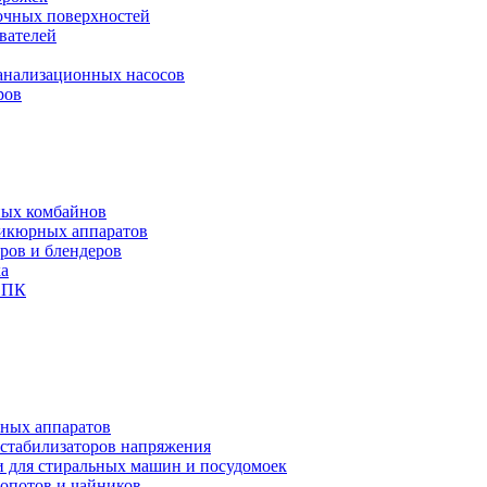
рочных поверхностей
вателей
канализационных насосов
ров
ных комбайнов
никюрных аппаратов
еров и блендеров
ха
и ПК
чных аппаратов
 стабилизаторов напряжения
и для стиральных машин и посудомоек
мопотов и чайников