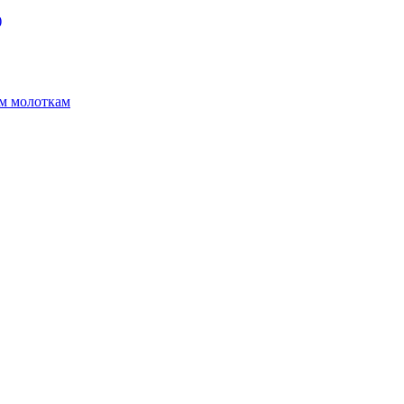
)
ым молоткам