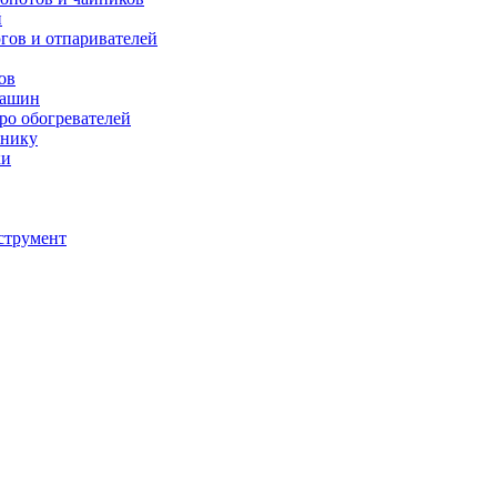
й
югов и отпаривателей
ов
машин
тро обогревателей
хнику
ки
струмент