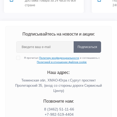
Доставка товара за 24 часа по все
По
стране
24
Подписывайтесь на новости и акции:
Подписаться
Я прочитал
Политику конфиденциальности
и соглашаюсь с
Политикой в отношении файлов cookie
Наш адрес:
Тюменская обл, ХМАО-Югра г.Сургут проспект
Пролетарский 35, (вход со стороны дороги Сервисный
Центр)
Позвоните нам:
8 (3462) 51-11-66
+7-982-519-4404