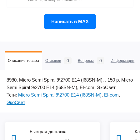
сайте, при покупке в магазине
Написать в MAX
0
0
Описание товара
Отзывов
Вопросы
Информация
8980, Micro Semi Spiral 9\2700 E14 (I68SN-M), , 150 р, Micro
Semi Spiral 9\2700 E14 (I68SN-M), El-com, ЭкоСвет
Теги:
Micro Semi Spiral 9\2700 E14 (I68SN-M)
,
El-com
,
ЭкоСвет
Быстрая доставка
Кл