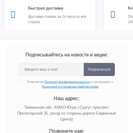
Быстрая доставка
Кл
Доставка товара за 24 часа по все
По
стране
24
Подписывайтесь на новости и акции:
Подписаться
Я прочитал
Политику конфиденциальности
и соглашаюсь с
Политикой в отношении файлов cookie
Наш адрес:
Тюменская обл, ХМАО-Югра г.Сургут проспект
Пролетарский 35, (вход со стороны дороги Сервисный
Центр)
Позвоните нам: