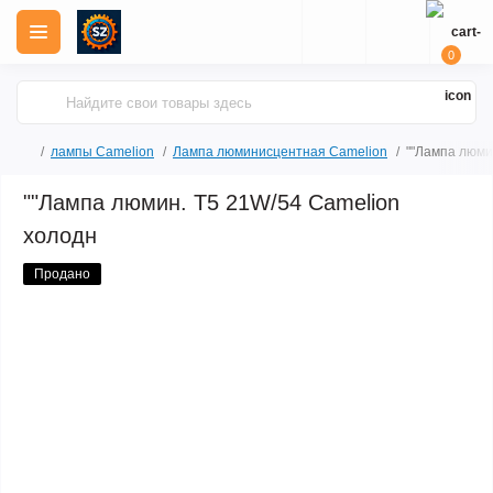
0
лампы Camelion
Лампа люминисцентная Сamelion
""Лампа люми
""Лампа люмин. Т5 21W/54 Camelion
холодн
Продано