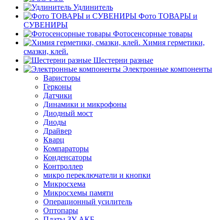
Удлинитель
Фото ТОВАРЫ и
СУВЕНИРЫ
Фотосенсорные товары
Химия герметики,
смазки, клей.
Шестерни разные
Электронные компоненты
Варисторы
Герконы
Датчики
Динамики и микрофоны
Диодный мост
Диоды
Драйвер
Кварц
Компараторы
Конденсаторы
Контроллер
микро переключатели и кнопки
Микросхема
Микросхемы памяти
Операционный усилитель
Оптопары
Платы ЗУ АКБ