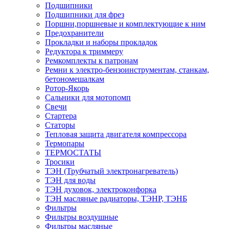
Подшипники
Подшипники для фрез
Поршни,поршневые и комплектующие к ним
Предохранители
Прокладки и наборы прокладок
Редуктора к триммеру
Ремкомплекты к патронам
Ремни к электро-бензоинструментам, станкам,
бетономешалкам
Ротор-Якорь
Сальники для мотопомп
Свечи
Стартера
Статоры
Тепловая защита двигателя компрессора
Термопары
ТЕРМОСТАТЫ
Тросики
ТЭН (Трубчатый электронагреватель)
ТЭН для воды
ТЭН духовок, электроконфорка
ТЭН масляные радиаторы, ТЭНР, ТЭНБ
Фильтры
Фильтры воздушные
Фильтры масляные