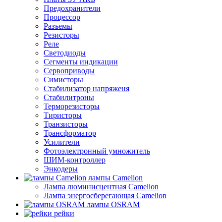
Предохранители
Процессор
Разъемы
Резисторы
Реле
Светодиоды
Сегменты индикации
Сервоприводы
Симисторы
Стабилизатор напряженя
Стабилитроны
Терморезисторы
Тиристоры
Транзисторы
Трансформатор
Усилители
Фотоэлектронный умножитель
ШИМ-контроллер
Энкодеры
лампы Camelion
Лампа люминисцентная Сamelion
Лампа энергосберегающая Сamelion
лампы OSRAM
рейки