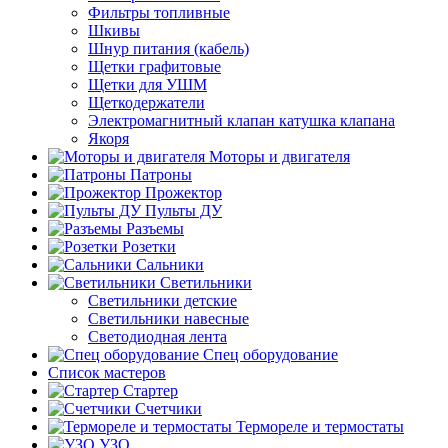
Фильтры топливные
Шкивы
Шнур питания (кабель)
Щетки графитовые
Щетки для УШМ
Щеткодержатели
Электромагнитный клапан катушка клапана
Якоря
Моторы и двигателя
Патроны
Прожектор
Пульты ДУ
Разъемы
Розетки
Сальники
Светильники
Светильники детские
Светильники навесные
Светодиодная лента
Спец оборудование
Список мастеров
Стартер
Счетчики
Термореле и термостаты
УЗО