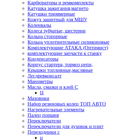
Карбюраторы и ремкомплекты
Катушка зажигания,магнето
Катушки триммерные
Кожух защитный для МШУ
Коленвалы
Колеса зубчатые, шестерни
Кольца стопорные
Кольца уплотнительные силиконовые
Комплектующие АТАКА (Оптимист)
комплектующие запчасти к станку
Конденсаторы
Корпус стартера, тормоз цепи,
Крышки топливные,масляные
Лесдревконсалт
Манометры
Масла, смазки и клей С
Ц
Маховики
Набор резиновых колец ТОП АВТО
Нагревательные элементы
Палец поршня
Переключатели
Переключатели для духовок и плит
Переходники с
ц