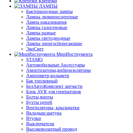
Крепежи
ЛАМПЫ
Бактерицидные лампы
Ламны люминисцентные
Лампа накаливания
Лампы галогеновые
Лампы разные
Лампы светодиодные
Лампы энергосберегающие
ЭкоСвет
МирИнструмента
STAMO
Автомобильные Аксессуары
Амортизаторы,виброизоляторы
Амперметр,вольметр
Бак топливный
БелАвтоКомплект запчасти
Блок AVR для генераторов
Болты,винты
Бухты цепей
Вентиляторы, крыльчатки
Вкладыш шатуна
Втулки
Выключатели
Высоковольтный провод