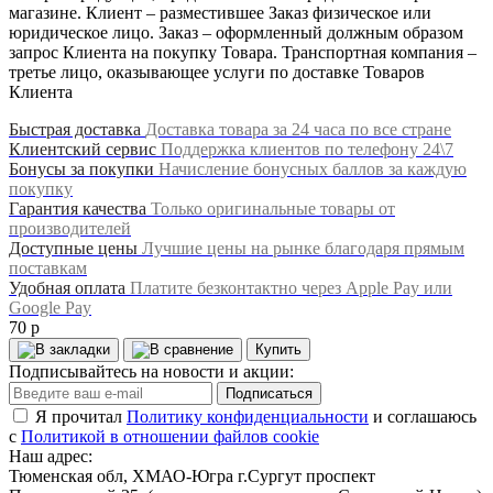
магазине. Клиент – разместившее Заказ физическое или
юридическое лицо. Заказ – оформленный должным образом
запрос Клиента на покупку Товара. Транспортная компания –
третье лицо, оказывающее услуги по доставке Товаров
Клиента
Быстрая доставка
Доставка товара за 24 часа по все стране
Клиентский сервис
Поддержка клиентов по телефону 24\7
Бонусы за покупки
Начисление бонусных баллов за каждую
покупку
Гарантия качества
Только оригинальные товары от
производителей
Доступные цены
Лучшие цены на рынке благодаря прямым
поставкам
Удобная оплата
Платите безконтактно через Apple Pay или
Google Pay
70 р
Купить
Подписывайтесь на новости и акции:
Подписаться
Я прочитал
Политику конфиденциальности
и соглашаюсь
с
Политикой в отношении файлов cookie
Наш адрес:
Тюменская обл, ХМАО-Югра г.Сургут проспект