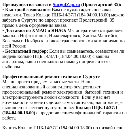
Преимущества заказа в
SurgutZap.ru
(Пролетарский 35):
•
Быстрый самовывоз:
Вам не нужно ждать посылки
неделями. Товар Кольцо ПЦБ-14/37Л (184.04.00.18.00) можно
забрать в Сургуте по адресу: проспект Пролетарский, 35
прямо в день оформления заказа.
•
Доставка по ХМАО и ЯНАО:
Мы оперативно отправляем
заказы в Нефтеюганск, Нижневартовск, Ханты-Мансийск,
Когалым и Ноябрьск, а также транспортными компаниями по
всей России.
•
Бесплатный подбор:
Если вы сомневаетесь, совместима ли
модель Кольцо ПЦБ-14/37Л (184.04.00.18.00) с вашим
аппаратом, наши специалисты помогут определиться с
выбором.
Профессиональный ремонт техники в Сургуте
Мы не просто продаем запасные части. Наш
специализированный сервис-центр осуществляет
профессиональный ремонт электроники, бытовой техники и
электроинструмента любой сложности. Если у вас нет
возможности заменить деталь самостоятельно, наши мастера
выполнент качественную установку
Кольцо ПЦБ-14/37Л
(184.04.00.18.00)
с предоставлением официальной гарантии на
работу.
Купить Кольцо ПЦБ-14/37Л (184.04.00.18.00) по низкой цене